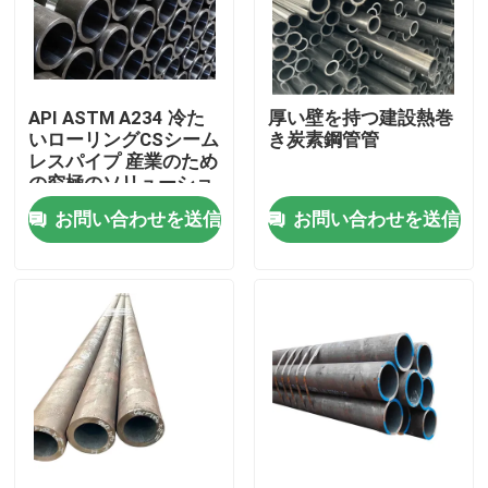
工場 ツアー
API ASTM A234 冷た
厚い壁を持つ建設熱巻
品質管理
いローリングCSシーム
き炭素鋼管管
レスパイプ 産業のため
の究極のソリューショ
引金 を 求め て ください
ン
お問い合わせを送信
お問い合わせを送信
ステンレス鋼の金属板
ステンレス鋼の管の管
ステンレス鋼のコイル
ステンレス鋼のプロフィール