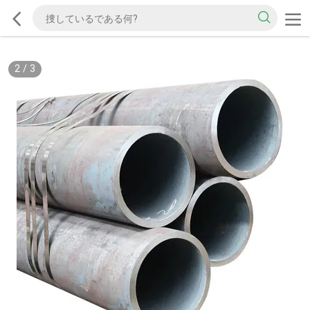
2
/
3