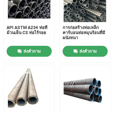
ทัวร์โรงงาน
API ASTM A234 ท่อที่
การก่อสร้างท่อเหล็ก
การควบคุมคุณภาพ
ม้วนเย็น CS ท่อไร้รอย
คาร์บอนท่อหมุนร้อนที่มี
ผนังหนา
ขอใบเสนอราคา
ส่งคำถาม
ส่งคำถาม
แผ่นโลหะสแตนเลส
ท่อสแตนเลสท่อ
ขดลวดสแตนเลส
โปรไฟล์สแตนเลส