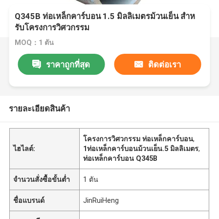
Q345B ท่อเหล็กคาร์บอน 1.5 มิลลิเมตรม้วนเย็น สําห
รับโครงการวิศวกรรม
MOQ：1 ตัน
ราคาถูกที่สุด
ติดต่อเรา
รายละเอียดสินค้า
โครงการวิศวกรรม ท่อเหล็กคาร์บอน
,
ไฮไลต์:
1ท่อเหล็กคาร์บอนม้วนเย็น.5 มิลลิเมตร
,
ท่อเหล็กคาร์บอน Q345B
จำนวนสั่งซื้อขั้นต่ำ
1 ตัน
ชื่อแบรนด์
JinRuiHeng