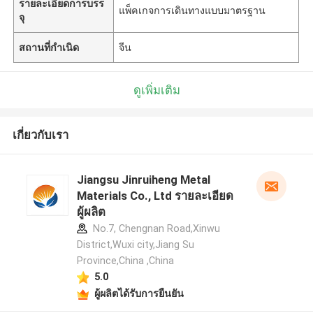
รายละเอียดการบรร
แพ็คเกจการเดินทางแบบมาตรฐาน
จุ
สถานที่กำเนิด
จีน
ดูเพิ่มเติม
เกี่ยวกับเรา
Jiangsu Jinruiheng Metal
Materials Co., Ltd รายละเอียด
ผู้ผลิต
No.7, Chengnan Road,Xinwu
District,Wuxi city,Jiang Su
Province,China ,China
5.0
ผู้ผลิตได้รับการยืนยัน