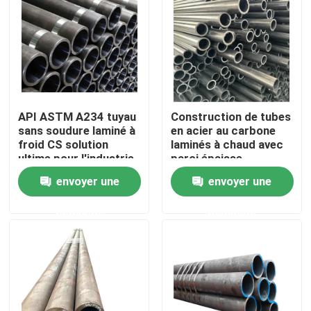
Visite de l'usine
Contrôle de la qualité
API ASTM A234 tuyau
Construction de tubes
Demandez un devis
sans soudure laminé à
en acier au carbone
froid CS solution
laminés à chaud avec
ultime pour l'industrie
paroi épaisse
Plaques métalliques en acier inoxydable
envoyer une
envoyer une
demande
demande
Tuyau de tube d'acier inoxydable
bobine d'acier inoxydable
Profil d'acier inoxydable