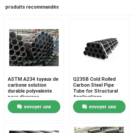
produits recommandés
ASTM A234 tuyaux de
Q235B Cold Rolled
carbone solution
Carbon Steel Pipe
durable polyvalente
Tube for Structural
À la maison
pour diverses
Applications
applications
envoyer une
envoyer une
Produits
demande
demande
À propos de nous