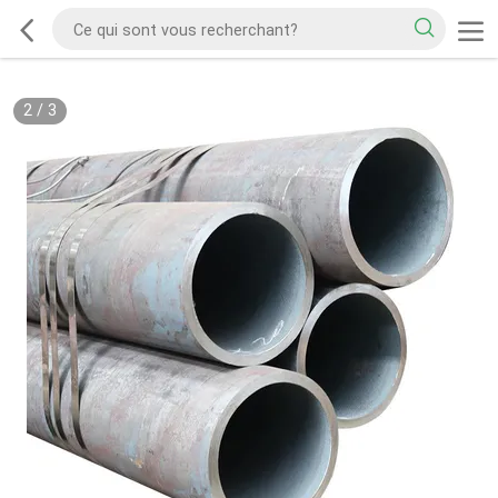
2
/
3