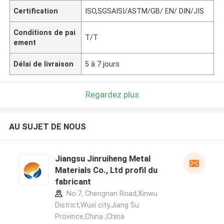
Certification
ISO,SGSAISI/ASTM/GB/ EN/ DIN/JIS
Conditions de pai
T/T
ement
Délai de livraison
5 à 7 jours
Regardez plus
AU SUJET DE NOUS
Jiangsu Jinruiheng Metal
Materials Co., Ltd profil du
fabricant
No.7, Chengnan Road,Xinwu
District,Wuxi city,Jiang Su
Province,China ,China